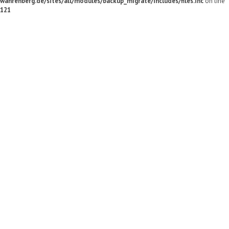
wahrenberg.de/sites/all/modules/backup_migrate/includes/files.inc
on line
121