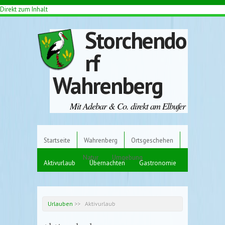
Direkt zum Inhalt
Storchendo
rf
Wahrenberg
Mit Adebar & Co. direkt am Elbufer
Startseite
Wahrenberg
Ortsgeschehen
Urlauben
Natur
Umgebung
Aktivurlaub
Übernachten
Gastronomie
Urlauben
>>
Aktivurlaub